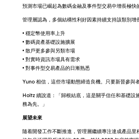
預測市場已崛起為數碼金融及事件型交易中增長極快
管理層認為，多個結構性利好因素持續支持該類別增
• 穩定幣使用率上升
• 數碼資產基礎設施擴展
• 散戶更多參與另類市場
• 對實時資訊市場具有需求
• 對事件型交易產品的日漸熟悉
Yuno 相信，這些市場動態締造良機。只要新晉參
Holtz 續說道：「歸根結底，這是關乎信任和基礎
務為先。」
展望未來
隨着開發工作不斷推進，管理層繼續專注達成產品里程