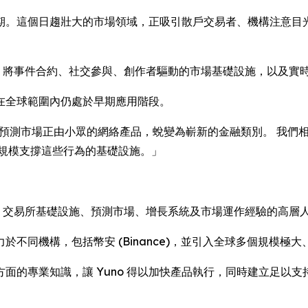
期。這個日趨壯大的市場領域，正吸引散戶交易者、機構注意目
統，將事件合約、社交參與、創作者驅動的市場基礎設施，以及實
在全球範圍內仍處於早期應用階段。
ltz 說：「預測市場正由小眾的網絡產品，蛻變為嶄新的金融類別。
大規模支撐這些行為的基礎設施。」
產、交易所基礎設施、預測市場、增長系統及市場運作經驗的高層
不同機構，包括幣安 (Binance)，並引入全球多個規模極
面的專業知識，讓 Yuno 得以加快產品執行，同時建立足以