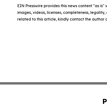
EIN Presswire provides this news content "as is" 
images, videos, licenses, completeness, legality, o
related to this article, kindly contact the author
P